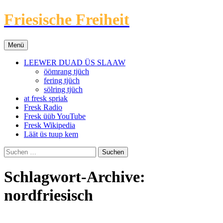
Friesische Freiheit
Zum
Menü
Inhalt
springen
LEEWER DUAD ÜS SLAAW
öömrang tjüch
fering tjüch
sölring tjüch
at fresk spriak
Fresk Radio
Fresk üüb YouTube
Fresk Wikipedia
Läät üs tuup kem
Suchen
nach:
Schlagwort-Archive:
nordfriesisch