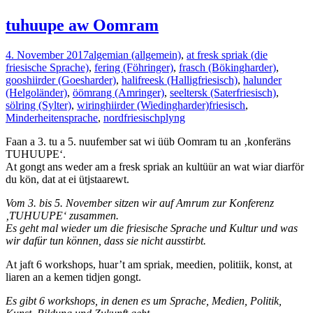
tuhuupe aw Oomram
4. November 2017
algemian (allgemein)
,
at fresk spriak (die
friesische Sprache)
,
fering (Föhringer)
,
frasch (Bökingharder)
,
gooshiirder (Goesharder)
,
halifreesk (Halligfriesisch)
,
halunder
(Helgoländer)
,
öömrang (Amringer)
,
seeltersk (Saterfriesisch)
,
sölring (Sylter)
,
wiringhiirder (Wiedingharder)
friesisch
,
Minderheitensprache
,
nordfriesisch
plyng
Faan a 3. tu a 5. nuufember sat wi üüb Oomram tu an ‚konferäns
TUHUUPE‘.
At gongt ans weder am a fresk spriak an kultüür an wat wiar diarför
du kön, dat at ei ütjstaarewt.
Vom 3. bis 5. November sitzen wir auf Amrum zur Konferenz
‚TUHUUPE‘ zusammen.
Es geht mal wieder um die friesische Sprache und Kultur und was
wir dafür tun können, dass sie nicht ausstirbt.
At jaft 6 workshops, huar’t am spriak, meedien, politiik, konst, at
liaren an a kemen tidjen gongt.
Es gibt 6 workshops, in denen es um Sprache, Medien, Politik,