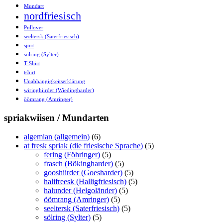
Mundart
nordfriesisch
Pullover
seeltersk (Saterfriesisch)
sjürt
sölring (Sylter)
T-Shirt
tshirt
Unabhängigkeitserklärung
wiringhiirder (Wiedingharder)
öömrang (Amringer)
spriakwiisen / Mundarten
algemian (allgemein)
(6)
at fresk spriak (die friesische Sprache)
(5)
fering (Föhringer)
(5)
frasch (Bökingharder)
(5)
gooshiirder (Goesharder)
(5)
halifreesk (Halligfriesisch)
(5)
halunder (Helgoländer)
(5)
öömrang (Amringer)
(5)
seeltersk (Saterfriesisch)
(5)
sölring (Sylter)
(5)