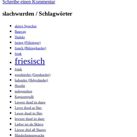
Schreibe einen Kommentar
slachwurden / Schlagwörter
aktive Sprecher
Basecap
Dialekt
fering (Föhringer)
frasch (Bökingharder)
fresk
friesisch
friisk
gooshiirder (Goesharder)
halunder (Helgoländer)
Hoodie
independent
Kapuzenpulli
Leewer duad üs slaaw
Lever dood as Slav
Lewer duad üs Slav
lewwer duad üs slaav
Lieber tot als Sklave
Liewer düd aß Slaawe
Minderheitensprache