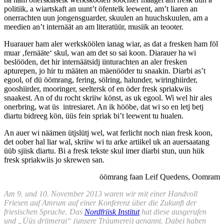
politiik, a wiartskaft an uunt’t öfentelk leewent, am’t liaren an
onerrachten uun jongensguarder, skuulen an huuchskuulen, am a
meedien an’t internäät an am literatüür, musiik an teooter.
Huarauer ham aler werksköölen ianag wiar, as dat a fresken ham föl
muar ‚fernääte‘ skul, wan am det so sai koon. Diarauer ha wi
beslööden, det hir internäätsidj iinturachten an aler fresken
apturepen, jo hir tu määten an mäenööder tu snaakin. Diarbi as’t
egool, of dü öömrang, fering, sölring, halunder, wiringhiirder,
gooshiirder, mooringer, seeltersk of en öder fresk spriakwiis
snaakest. An of du rocht skriiw könst, as uk egool. Wi wel hir ales
onerbring, wat üs intresiaret. An ik hööbe, dat wi so en letj betj
diartu bidreeg kön, üüs fein spriak bi’t leewent tu hualen.
An auer wi näämen ütjslütj wel, wat ferlicht noch nian fresk koon,
det oober hal liar wal, skriiw wi tu arke artiikel uk an auersaatang
üüb sjiisk diartu. Bi a fresk tekste skul imer diarbi stun, uun hük
fresk spriakwiis jo skrewen san.
öömrang faan Leif Quedens, Oomram
Am 9. und 10. November 2013 waren wir mit einer Handvoll
Friesen auf Amrum auf einer Konferenz über die Zukunft der
friesischen Sprache. Das
Nordfriisk Institut
hat diese ausgerufen
und „Üüs driimerai“ (unsere Träumerei) genannt. Dabei haben