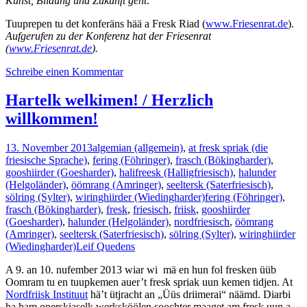
Kunst, Bildung und Zukunft geht
.
Tuuprepen tu det konferäns hää a Fresk Riad (
www.Friesenrat.de
).
Aufgerufen zu der Konferenz hat der Friesenrat
(
www.Friesenrat.de
).
Schreibe einen Kommentar
Hartelk welkimen! / Herzlich
willkommen!
13. November 2013
algemian (allgemein)
,
at fresk spriak (die
friesische Sprache)
,
fering (Föhringer)
,
frasch (Bökingharder)
,
gooshiirder (Goesharder)
,
halifreesk (Halligfriesisch)
,
halunder
(Helgoländer)
,
öömrang (Amringer)
,
seeltersk (Saterfriesisch)
,
sölring (Sylter)
,
wiringhiirder (Wiedingharder)
fering (Föhringer)
,
frasch (Bökingharder)
,
fresk
,
friesisch
,
friisk
,
gooshiirder
(Goesharder)
,
halunder (Helgoländer)
,
nordfriesisch
,
öömrang
(Amringer)
,
seeltersk (Saterfriesisch)
,
sölring (Sylter)
,
wiringhiirder
(Wiedingharder)
Leif Quedens
A 9. an 10. nufember 2013 wiar wi mä en hun fol fresken üüb
Oomram tu en tuupkemen auer’t fresk spriak uun kemen tidjen. At
Nordfriisk Instituut
hä’t ütjracht an „Üüs driimerai“ näämd. Diarbi
ha ham onerskiaselk werksköölen soochter maaget am fresk uun a