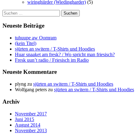
wiringhiirder (Wiedingharder)
(5)
Suchen
nach:
Neueste Beiträge
tuhuupe aw Oomram
(kein Titel)
sjürten an switern / T-Shirts und Hoodies
Huar snaaket am fresk? / Wo spricht man friesisch?
Fresk uun’t radio / Friesisch im Radio
Neueste Kommentare
plyng
zu
sjürten an switern / T-Shirts und Hoodies
Wolfgang peters
zu
sjürten an switern / T-Shirts und Hoodies
Archiv
November 2017
Juni 2015
August 2014
November 2013