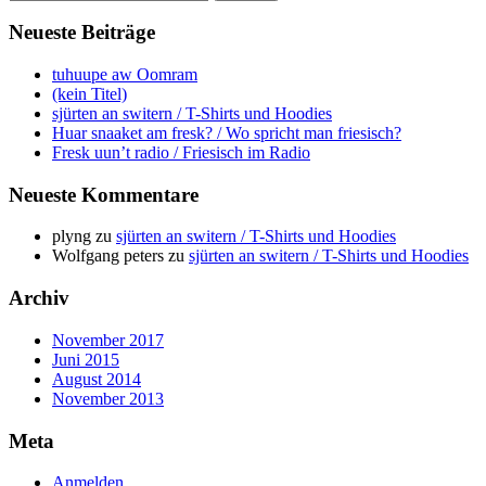
nach:
Neueste Beiträge
tuhuupe aw Oomram
(kein Titel)
sjürten an switern / T-Shirts und Hoodies
Huar snaaket am fresk? / Wo spricht man friesisch?
Fresk uun’t radio / Friesisch im Radio
Neueste Kommentare
plyng
zu
sjürten an switern / T-Shirts und Hoodies
Wolfgang peters
zu
sjürten an switern / T-Shirts und Hoodies
Archiv
November 2017
Juni 2015
August 2014
November 2013
Meta
Anmelden