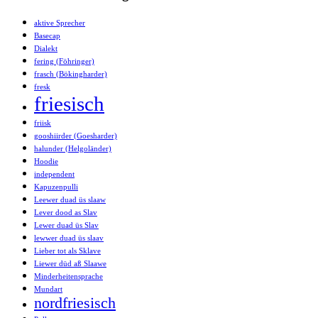
aktive Sprecher
Basecap
Dialekt
fering (Föhringer)
frasch (Bökingharder)
fresk
friesisch
friisk
gooshiirder (Goesharder)
halunder (Helgoländer)
Hoodie
independent
Kapuzenpulli
Leewer duad üs slaaw
Lever dood as Slav
Lewer duad üs Slav
lewwer duad üs slaav
Lieber tot als Sklave
Liewer düd aß Slaawe
Minderheitensprache
Mundart
nordfriesisch