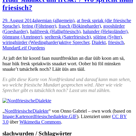
friesisch?
29. August 2014
algemian (allgemein)
,
at fresk spriak (die friesische
Sprache)
,
fering (Föhringer)
,
frasch (Bökingharder)
,
gooshiirder
(Goesharder)
,
halifreesk (Halligfriesisch)
,
halunder (Helgoländer)
,
öömrang (Amringer)
,
seeltersk (Saterfriesisch)
,
sölring (Sylter)
,
wiringhiirder (Wiedingharder)
aktive Sprecher
,
Dialekt
,
friesisch
,
Mundart
Leif Quedens
At jaft det hir koord faan nuurdfresklun an diar üüb koon am sä,
huar hük fresk spriakwiis snaaket wort. Oober hü föl minsken
snaake’t tatsächelk noch? Läät üüs ans tääl.
Es gibt diese Karte von Nordfriesland und darauf kann man sehen,
wo welche friesische Mundart gesprochen wird. Aber wie viele
Sprecher gibt es tatsächlich noch? Lasst uns mal zählen.
„
NordfriesischeDialekte
“ von Onno Gabriel – own work (based on
Image:Kartenordfriesischedialekte.GIF
). Lizenziert unter
CC BY
3.0
über
Wikimedia Commons
.
slachwurden / Schlagwörter