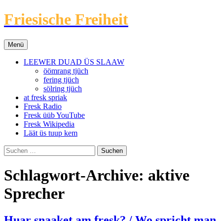
Friesische Freiheit
Zum
Menü
Inhalt
springen
LEEWER DUAD ÜS SLAAW
öömrang tjüch
fering tjüch
sölring tjüch
at fresk spriak
Fresk Radio
Fresk üüb YouTube
Fresk Wikipedia
Läät üs tuup kem
Suchen
nach:
Schlagwort-Archive: aktive
Sprecher
Huar snaaket am fresk? / Wo spricht man