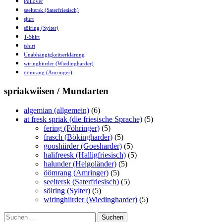
Pullover
seeltersk (Saterfriesisch)
sjürt
sölring (Sylter)
T-Shirt
tshirt
Unabhängigkeitserklärung
wiringhiirder (Wiedingharder)
öömrang (Amringer)
spriakwiisen / Mundarten
algemian (allgemein)
(6)
at fresk spriak (die friesische Sprache)
(5)
fering (Föhringer)
(5)
frasch (Bökingharder)
(5)
gooshiirder (Goesharder)
(5)
halifreesk (Halligfriesisch)
(5)
halunder (Helgoländer)
(5)
öömrang (Amringer)
(5)
seeltersk (Saterfriesisch)
(5)
sölring (Sylter)
(5)
wiringhiirder (Wiedingharder)
(5)
Suchen